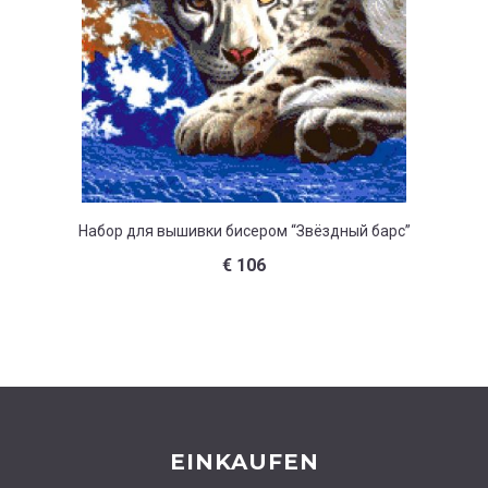
Набор для вышивки бисером “Звёздный барс”
Набор 
€
106
EINKAUFEN