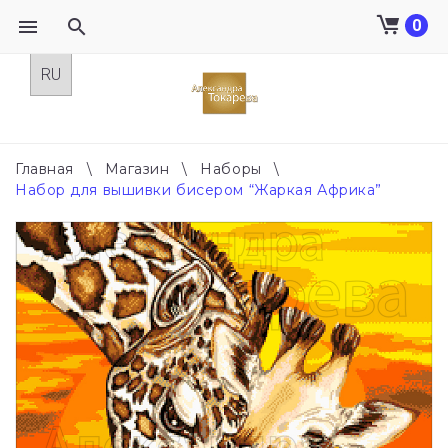
0
Skip
to
content
Главная
\
Магазин
\
Наборы
\
Набор для вышивки бисером “Жаркая Африка”