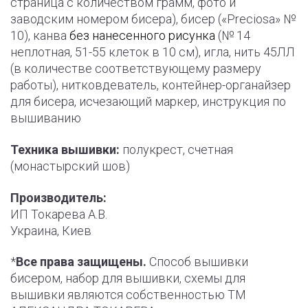
страница с количеством грамм, фото и
заводским номером бисера), бисер («Preciosa» №
10), канва
без нанесенного рисунка
(№ 14
неплотная, 51-55 клеток в 10 см), игла, нить 45ЛЛ
(в количестве соответствующему размеру
работы), нитковдеватель, контейнер-органайзер
для бисера, исчезающий маркер, инструкция по
вышиванию
Техника вышивки:
полукрест, счетная
(монастырский шов)
Производитель:
ИП Токарева А.В.
Украина, Киев
*
Все права защищены.
Способ вышивки
бисером, набор для вышивки, схемы для
вышивки являются собственностью ТМ