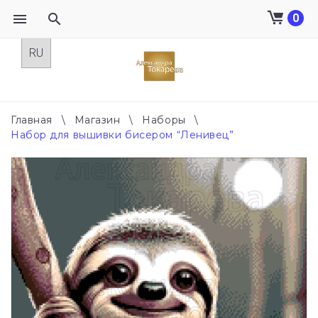
0
Skip
to
content
Главная
\
Магазин
\
Наборы
\
Набор для вышивки бисером “Ленивец”