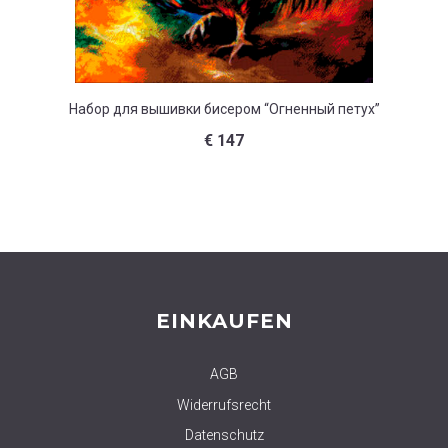
Набор для вышивки бисером “Огненный петух”
Набор д
€
147
EINKAUFEN
AGB
Widerrufsrecht
Datenschutz