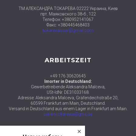
ТМ АЛЕКСАНДРА ТОКАРЕВА 02222 Украина, Киев
прт. Маяковского 38-б , 122
Телефон: +380952141067
Факс: +380445468403
tokarevabiser@gmail.com
ARBEITSZEIT
+49 176 30620645
Imorter in Deutschland:
Gewerbetreibende Aleksandra Malceva,
USt-IdNr. DE31033168.
Adresse: Aleksandra Malceva, Gräfendeichstraße 20,
60599 Frankfurt am Main, Deutschland.
Versand in Deutschland aus einem Lager in Frankfurt am Main.
perlen-tokarewa@gmx.de
close
© 2018 ТМ АЛЕКСАНДРА ТОКАРЕВА
Новые наборы