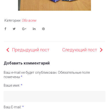
Категории:
Обо всем
Facebook
Twitter
Google+
LinkedIn
Pinterest
НАВИГАЦИЯ
Предыдущий пост
Следующий пост
ПО
ЗАПИСЯМ
Добавить комментарий
Ваш e-mail не будет опубликован.
Обязательные поля
помечены
*
Ваше имя:
*
Ваш E-mail:
*