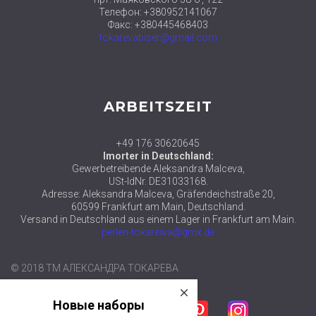
Телефон: +380952141067
Факс: +380445468403
tokarevabiser@gmail.com
ARBEITSZEIT
+49 176 30620645
Imorter in Deutschland:
Gewerbetreibende Aleksandra Malceva,
USt-IdNr. DE31033168.
Adresse: Aleksandra Malceva, Gräfendeichstraße 20,
60599 Frankfurt am Main, Deutschland.
Versand in Deutschland aus einem Lager in Frankfurt am Main.
perlen-tokarewa@gmx.de
close
© 2018 ТМ АЛЕКСАНДРА ТОКАРЕВА
Новые наборы
уже в продаже
в категории
Facebook
Twitter
Google plus
Pinterest
Instagram
НАБОРЫ