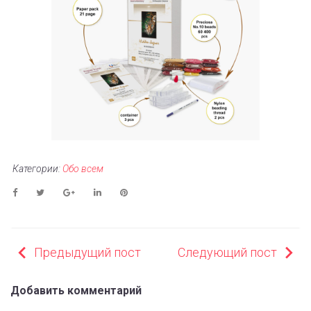
Категории:
Обо всем
Facebook
Twitter
Google+
LinkedIn
Pinterest
НАВИГАЦИЯ
Предыдущий пост
Следующий пост
ПО
ЗАПИСЯМ
Добавить комментарий