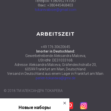
Телефон: +380952141067
Факс: +380445468403
tokarevabiser@gmail.com
ARBEITSZEIT
+49 176 30620645
Imorter in Deutschland:
Gewerbetreibende Aleksandra Malceva,
USt-IdNr. DE31033168.
Adresse: Aleksandra Malceva, Gräfendeichstraße 20,
60599 Frankfurt am Main, Deutschland.
Versand in Deutschland aus einem Lager in Frankfurt am Main.
perlen-tokarewa@gmx.de
© 2018 ТМ АЛЕКСАНДРА ТОКАРЕВА
close
Новые наборы
Facebook
Twitter
Google plus
Pinterest
Instagram
уже в продаже
в категории
НАБОРЫ